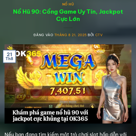
NỔ HŨ
Nổ Hũ 90: Cổng Game Uy Tín, Jackpot
Cực Lớn
ĐĂNG VÀO
THÁNG 8 21, 2025
BỞI
CTV
21
Th8
Nếu bạn đang tìm kiếm một trò chơi slot hấp dẫn với