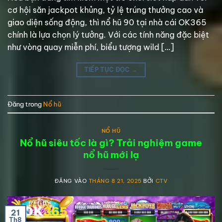
cơ hội săn jackpot khủng, tỷ lệ trúng thưởng cao và
giao diện sống động, thì nổ hũ 90 tại nhà cái OK365
chính là lựa chọn lý tưởng. Với các tính năng đặc biệt
như vòng quay miễn phí, biểu tượng wild […]
TIẾP TỤC ĐỌC
→
Đăng trong
Nổ hũ
NỔ HŨ
Nổ hũ siêu tốc là gì? Trải nghiệm game
nổ hũ mới lạ
ĐĂNG VÀO
THÁNG 8 21, 2025
BỞI
CTV
21
Th8