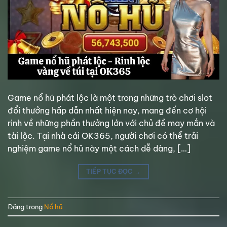
Game nổ hũ phát lộc là một trong những trò chơi slot
đổi thưởng hấp dẫn nhất hiện nay, mang đến cơ hội
rinh về những phần thưởng lớn với chủ đề may mắn và
tài lộc. Tại nhà cái OK365, người chơi có thể trải
nghiệm game nổ hũ này một cách dễ dàng, […]
TIẾP TỤC ĐỌC
→
Đăng trong
Nổ hũ