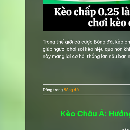
Trong thế giới cá cược Bóng đá, kèo ch
giúp người chơi soi kèo hiệu quả hơn kh
này mang lại cơ hội thắng lớn nếu bạn 
Đăng trong
Bóng đá
Kèo Châu Á: Hướn