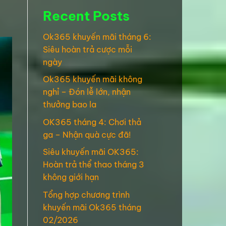
Recent Posts
Ok365 khuyến mãi tháng 6:
Siêu hoàn trả cược mỗi
ngày
Ok365 khuyến mãi không
nghỉ – Đón lễ lớn, nhận
thưởng bao la
OK365 tháng 4: Chơi thả
ga – Nhận quà cực đã!
Siêu khuyến mãi OK365:
Hoàn trả thể thao tháng 3
không giới hạn
Tổng hợp chương trình
khuyến mãi Ok365 tháng
02/2026