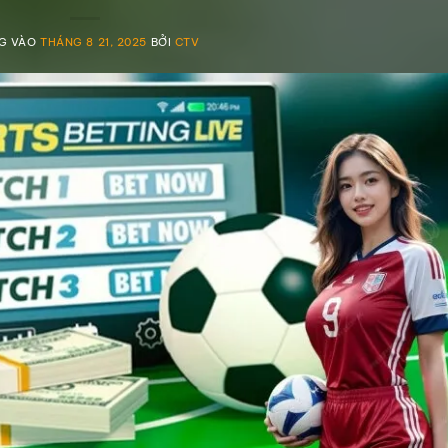
G VÀO
THÁNG 8 21, 2025
BỞI
CTV