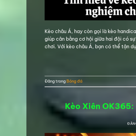
Kèo châu Á, hay còn gọi là kèo handica
giúp cân bằng cơ hội giữa hai đội có sự
chơi. Với kèo châu Á, bạn có thể tận d
Đăng trong
Bóng đá
Kèo Xiên OK365:
ĐĂN