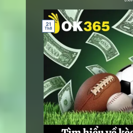
ĐĂN
21
Th8