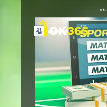
ĐĂN
21
Th8