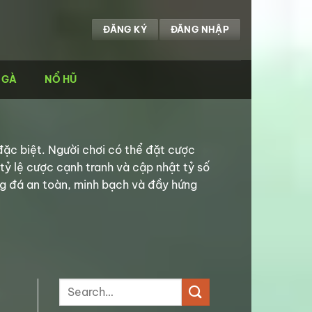
ĐĂNG KÝ
ĐĂNG NHẬP
 GÀ
NỔ HŨ
ặc biệt. Người chơi có thể đặt cược
 tỷ lệ cược cạnh tranh và cập nhật tỷ số
g đá an toàn, minh bạch và đầy hứng