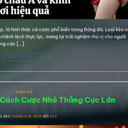
p, là hình thức cá cược phổ biến trong Bóng đá. Loại kèo 
 chênh lệch thực lực, mang lại trải nghiệm thú vị cho người
ụng các […]
TIẾP TỤC ĐỌC
→
BÓNG ĐÁ
 Cách Cược Nhỏ Thắng Cực Lớn
G VÀO
THÁNG 8 21, 2025
BỞI
CTV