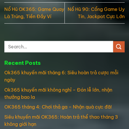
Nổ Hũ OK365: Game Quay
Nổ Hũ 90: Cổng Game Uy
Là Trúng, Tiền Đầy Ví
Tín, Jackpot Cực Lớn
Recent Posts
Ok365 khuyến mãi tháng 6: Siêu hoàn trả cược mỗi
ngày
Ok365 khuyến mãi không nghỉ – Đón lễ lớn, nhận
thưởng bao la
OK365 tháng 4: Chơi thả ga – Nhận quà cực đã!
Siêu khuyến mãi OK365: Hoàn trả thể thao tháng 3
không giới hạn