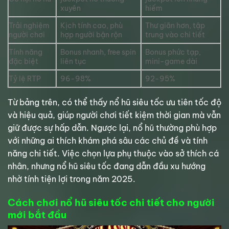
xuyên
hiếm
Trải nghiệm
Kịch tính cao, phù
Thư giãn hơn, tập
người chơi
hợp người bận rộn
trung vào chi tiết
Tính năng
Bonus nhanh, free spin
Bonus phức tạp,
đặc biệt
liên tục
mini-game dài
Tỷ lệ RTP
96-98%
92-95%
Từ bảng trên, có thể thấy nổ hũ siêu tốc ưu tiên tốc độ
và hiệu quả, giúp người chơi tiết kiệm thời gian mà vẫn
giữ được sự hấp dẫn. Ngược lại, nổ hũ thường phù hợp
với những ai thích khám phá sâu các chủ đề và tính
năng chi tiết. Việc chọn lựa phụ thuộc vào sở thích cá
nhân, nhưng nổ hũ siêu tốc đang dẫn đầu xu hướng
nhờ tính tiện lợi trong năm 2025.
Cách chơi nổ hũ siêu tốc chi tiết cho người
mới bắt đầu