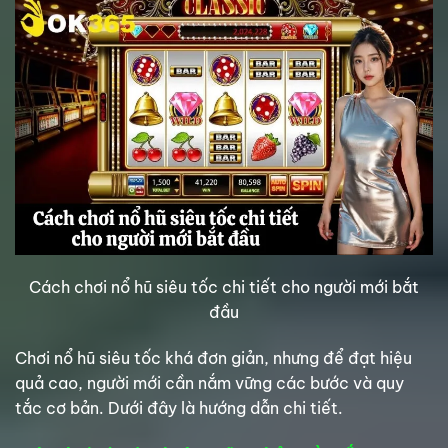
Cách chơi nổ hũ siêu tốc chi tiết cho người mới bắt
đầu
Chơi nổ hũ siêu tốc khá đơn giản, nhưng để đạt hiệu
quả cao, người mới cần nắm vững các bước và quy
tắc cơ bản. Dưới đây là hướng dẫn chi tiết.