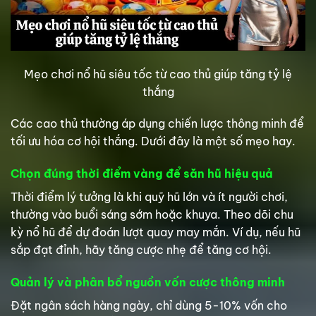
Mẹo chơi nổ hũ siêu tốc từ cao thủ giúp tăng tỷ lệ
thắng
Các cao thủ thường áp dụng chiến lược thông minh để
tối ưu hóa cơ hội thắng. Dưới đây là một số mẹo hay.
Chọn đúng thời điểm vàng để săn hũ hiệu quả
Thời điểm lý tưởng là khi quỹ hũ lớn và ít người chơi,
thường vào buổi sáng sớm hoặc khuya. Theo dõi chu
kỳ nổ hũ để dự đoán lượt quay may mắn. Ví dụ, nếu hũ
sắp đạt đỉnh, hãy tăng cược nhẹ để tăng cơ hội.
Quản lý và phân bổ nguồn vốn cược thông minh
Đặt ngân sách hàng ngày, chỉ dùng 5-10% vốn cho