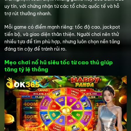
uy tín, với chứng nhận từ các tổ chức quốc tế và hỗ
trợ rút thưởng nhanh.
Mỗi game có điểm mạnh riêng: tốc độ cao, jackpot
tiến bộ, và giao diện thân thiện. Người chơi nên thử
nhiều tựa để tìm phù hợp, nhưng luôn chọn nền tảng
đáng tin cậy để tránh rủi ro.
Mẹo chơi nổ hũ siêu tốc từ cao thủ giúp
tăng tỷ lệ thắng