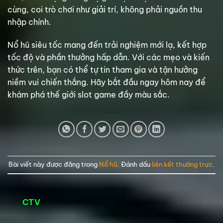
cùng, coi trò chơi như giải trí, không phải nguồn thu
nhập chính.
Nổ hũ siêu tốc mang đến trải nghiệm mới lạ, kết hợp
tốc độ và phần thưởng hấp dẫn. Với các mẹo và kiến
thức trên, bạn có thể tự tin tham gia và tận hưởng
niềm vui chiến thắng. Hãy bắt đầu ngay hôm nay để
khám phá thế giới slot game đầy màu sắc.
Bài viết này được đăng trong
Nổ hũ
. Đánh dấu
liên kết thường trực
.
CTV