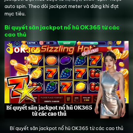
auto spin. Theo dõi jackpot meter và dừng khi đạt
mục tiêu.
Bí quyết săn jackpot nổ hũ OK365 từ các
cao thủ
Bí quyết săn jackpot nổ hũ OK365 từ các cao thủ