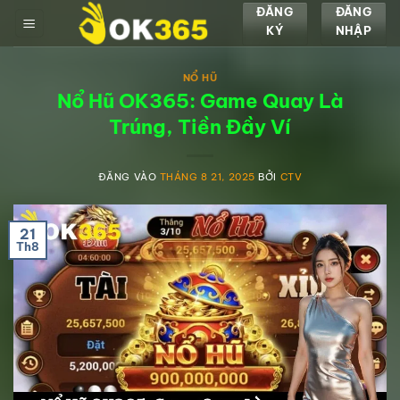
Bỏ
ĐĂNG
ĐĂNG
KÝ
NHẬP
qua
nội
dung
NỔ HŨ
Nổ Hũ OK365: Game Quay Là
Trúng, Tiền Đầy Ví
ĐĂNG VÀO
THÁNG 8 21, 2025
BỞI
CTV
21
Th8