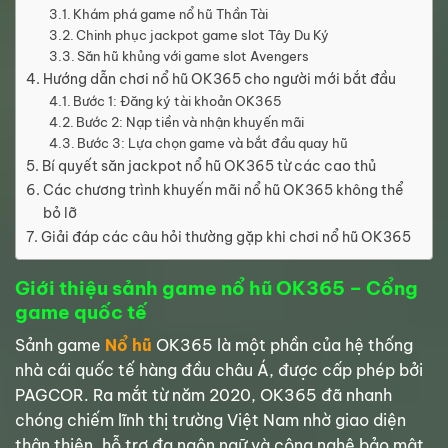
Khám phá game nổ hũ Thần Tài
Chinh phục jackpot game slot Tây Du Ký
Săn hũ khủng với game slot Avengers
Hướng dẫn chơi nổ hũ OK365 cho người mới bắt đầu
Bước 1: Đăng ký tài khoản OK365
Bước 2: Nạp tiền và nhận khuyến mãi
Bước 3: Lựa chọn game và bắt đầu quay hũ
Bí quyết săn jackpot nổ hũ OK365 từ các cao thủ
Các chương trình khuyến mãi nổ hũ OK365 không thể
bỏ lỡ
Giải đáp các câu hỏi thường gặp khi chơi nổ hũ OK365
Giới thiệu sảnh game nổ hũ OK365 – Cổng
game quốc tế
Sảnh game
Nổ hũ
OK365 là một phần của hệ thống
nhà cái quốc tế hàng đầu châu Á, được cấp phép bởi
PAGCOR. Ra mắt từ năm 2020, OK365 đã nhanh
chóng chiếm lĩnh thị trường Việt Nam nhờ giao diện
thân thiện, hỗ trợ đa ngôn ngữ và công nghệ bảo mật