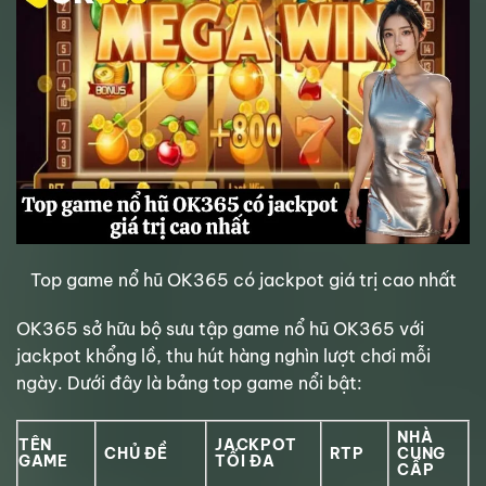
Top game nổ hũ OK365 có jackpot giá trị cao nhất
OK365 sở hữu bộ sưu tập game nổ hũ OK365 với
jackpot khổng lồ, thu hút hàng nghìn lượt chơi mỗi
ngày. Dưới đây là bảng top game nổi bật:
NHÀ
TÊN
JACKPOT
CHỦ ĐỀ
RTP
CUNG
GAME
TỐI ĐA
CẤP