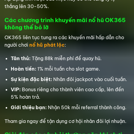
thắng lên 30-50%.
Các chương trình khuyến mãi nổ hũ OK365
không thể bỏ lỡ
OK365 liên tục tung ra các khuyến mãi hấp dẫn cho
người chơi
nổ hũ phát lộc
:
Tân thủ:
Tặng 88k miễn phí để quay hũ.
Hoàn tiền:
1% mỗi tuần cho slot game.
Sự kiện đặc biệt:
Nhân đôi jackpot vào cuối tuần.
VIP:
Bonus riêng cho thành viên cao cấp, lên đến
5% hoàn trả.
Giới thiệu bạn:
Nhận 50k mỗi referral thành công.
Tham gia ngay để tận dụng cơ hội nhân đôi lợi nhuận.